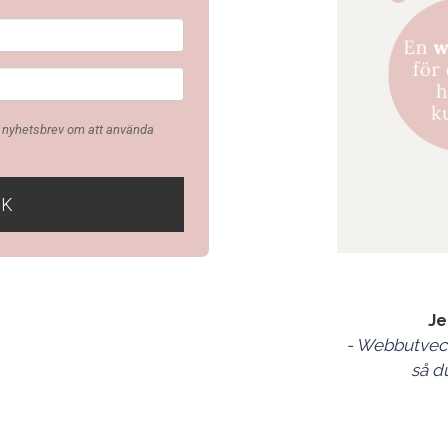
t nyhetsbrev om att använda
OK
Je
- Webbutveck
så d